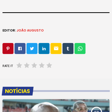
EDITOR:
JOÃO AUGUSTO
email
RATE IT
NOTÍCIAS