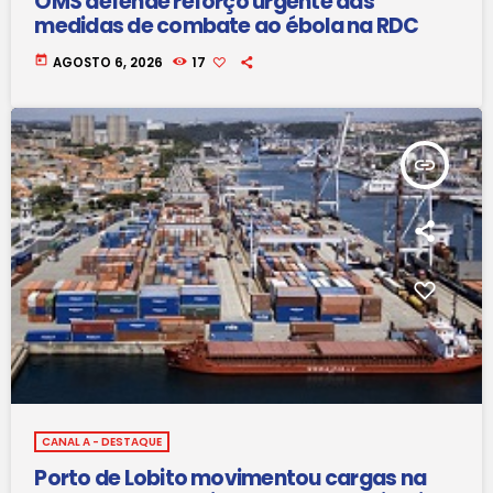
OMS defende reforço urgente das
medidas de combate ao ébola na RDC
today
AGOSTO 6, 2026
17
insert_link
CANAL A - DESTAQUE
Porto de Lobito movimentou cargas na