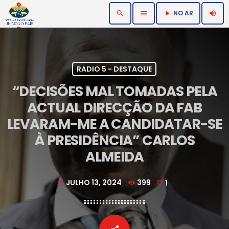
NO AR
search
menu
volume_up
play_arrow
RADIO 5 - DESTAQUE
“DECISÕES MAL TOMADAS PELA
ACTUAL DIRECÇÃO DA FAB
LEVARAM-ME A CANDIDATAR-SE
À PRESIDÊNCIA” CARLOS
ALMEIDA
JULHO 13, 2024
399
1
today