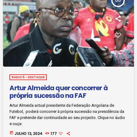
insert_link
RADIO 5 - DESTAQUE
Artur Almeida quer concorrer à
própria sucessão na FAF
Artur Almeida actual presidente da Federação Angolana de
Futebol, poderá concorrer à própria sucessão na presidência da
FAF e pretende dar continuidade ao seu projecto. Clique no áudio
e ouça:
today
JULHO 13, 2024
177