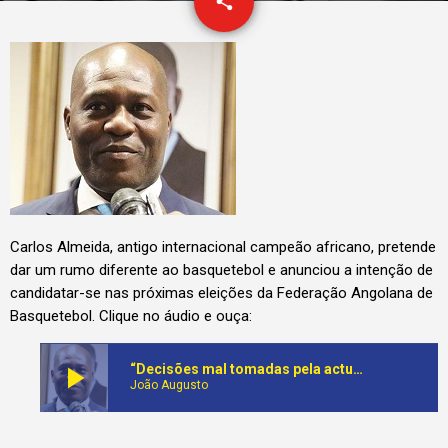
email
share
1
Carlos Almeida, antigo internacional campeão africano, pretende
dar um rumo diferente ao basquetebol e anunciou a intenção de
candidatar-se nas próximas eleições da Federação Angolana de
Basquetebol. Clique no áudio e ouça:
play_arrow
“Decisões mal tomadas pela actual direcção da FAB levaram-me a candidatar-se à presidência” Carlos Almeida
João Augusto