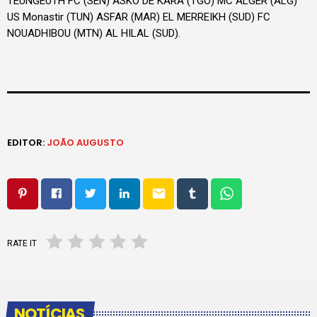
TEUNGEUTH FC (SEN) ASKO DE KARA (TGO) MC ALGER (ALG)
US Monastir (TUN) ASFAR (MAR) EL MERREIKH (SUD) FC
NOUADHIBOU (MTN) AL HILAL (SUD).
EDITOR:
JOÃO AUGUSTO
email
RATE IT
NOTÍCIAS