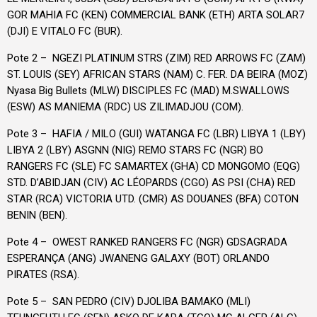
GOR MAHIA FC (KEN) COMMERCIAL BANK (ETH) ARTA SOLAR7
(DJI) E VITALO FC (BUR).
Pote 2 – NGEZI PLATINUM STRS (ZIM) RED ARROWS FC (ZAM)
ST. LOUIS (SEY) AFRICAN STARS (NAM) C. FER. DA BEIRA (MOZ)
Nyasa Big Bullets (MLW) DISCIPLES FC (MAD) M.SWALLOWS
(ESW) AS MANIEMA (RDC) US ZILIMADJOU (COM).
Pote 3 – HAFIA / MILO (GUI) WATANGA FC (LBR) LIBYA 1 (LBY)
LIBYA 2 (LBY) ASGNN (NIG) REMO STARS FC (NGR) BO
RANGERS FC (SLE) FC SAMARTEX (GHA) CD MONGOMO (EQG)
STD. D’ABIDJAN (CIV) AC LÉOPARDS (CGO) AS PSI (CHA) RED
STAR (RCA) VICTORIA UTD. (CMR) AS DOUANES (BFA) COTON
BENIN (BEN).
Pote 4 – OWEST RANKED RANGERS FC (NGR) GDSAGRADA
ESPERANÇA (ANG) JWANENG GALAXY (BOT) ORLANDO
PIRATES (RSA).
Pote 5 – SAN PEDRO (CIV) DJOLIBA BAMAKO (MLI)