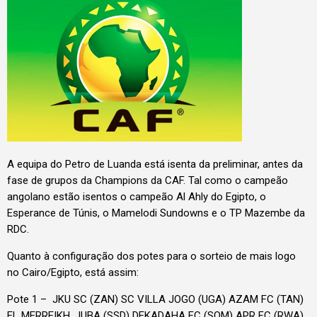
A equipa do Petro de Luanda está isenta da preliminar, antes da
fase de grupos da Champions da CAF. Tal como o campeão
angolano estão isentos o campeão Al Ahly do Egipto, o
Esperance de Túnis, o Mamelodi Sundowns e o TP Mazembe da
RDC.
Quanto à configuração dos potes para o sorteio de mais logo
no Cairo/Egipto, está assim:
Pote 1 – JKU SC (ZAN) SC VILLA JOGO (UGA) AZAM FC (TAN)
EL MERREIKH, JUBA (SSD) DEKADAHA FC (SOM) APR FC (RWA)