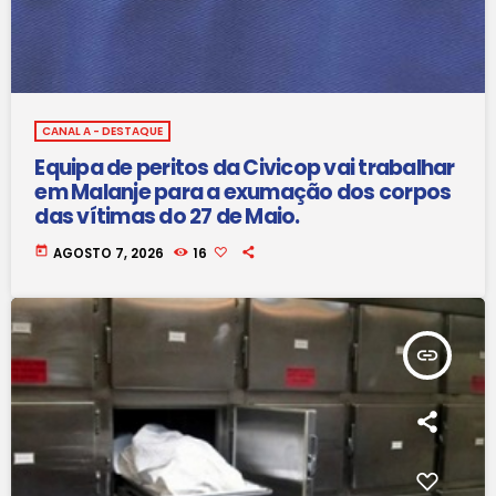
CANAL A - DESTAQUE
Equipa de peritos da Civicop vai trabalhar
em Malanje para a exumação dos corpos
das vítimas do 27 de Maio.
today
AGOSTO 7, 2026
16
insert_link