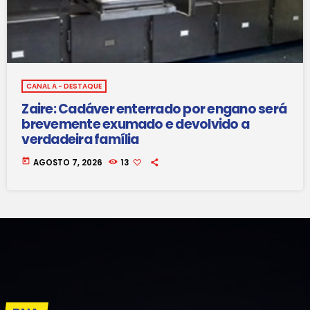
CANAL A - DESTAQUE
Zaire: Cadáver enterrado por engano será
brevemente exumado e devolvido a
verdadeira família
today
AGOSTO 7, 2026
13