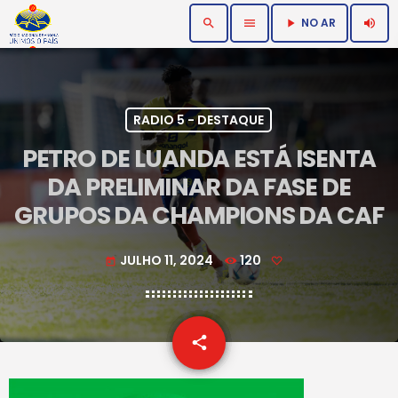
NO AR
search
menu
volume_up
play_arrow
RADIO 5 - DESTAQUE
PETRO DE LUANDA ESTÁ ISENTA
DA PRELIMINAR DA FASE DE
GRUPOS DA CHAMPIONS DA CAF
JULHO 11, 2024
120
today
email
share