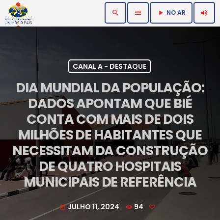
NO AR
search
menu
volume_up
play_arrow
CANAL A - DESTAQUE
DIA MUNDIAL DA POPULAÇÃO:
DADOS APONTAM QUE BIÉ
CONTA COM MAIS DE DOIS
MILHÕES DE HABITANTES QUE
NECESSITAM DA CONSTRUÇÃO
DE QUATRO HOSPITAIS
MUNICIPAIS DE REFERÊNCIA
JULHO 11, 2024
94
today