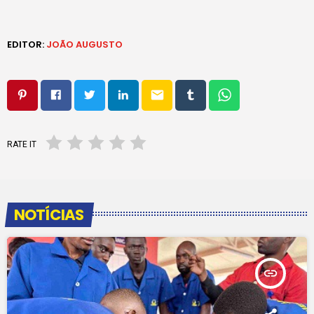
EDITOR:
JOÃO AUGUSTO
email
RATE IT
NOTÍCIAS
insert_link