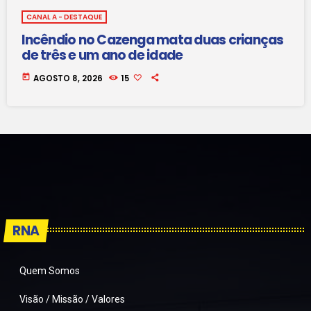
CANAL A - DESTAQUE
Incêndio no Cazenga mata duas crianças
de três e um ano de idade
today
AGOSTO 8, 2026
15
RNA
Quem Somos
Visão / Missão / Valores