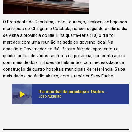
O Presidente da Republica, João Lourenço, desloca-se hoje aos
municípios do Chinguar e Catabola, no seu segundo e último dia
de visita à província do Bié. E na quarta-feira (10) o dia foi
marcado com uma reunião na sede do governo local. Na
ocasião o Governador do Bié, Pereira Alfredo, apresentou o
quadro actual de vários sectores da província, que conta agora
com mais de dois milhões de habitantes, com necessidade da
construção de quatro hospitais municipais de referência. Saiba
mais dados, no áudio abaixo, com a repórter Sany Fuche:
play_arrow
Dia mundial da população: Dados apontam que Bié conta com mais de dois milhões de habitantes que necessitam da construção de quatro hospitais municipais de referência
João Augusto