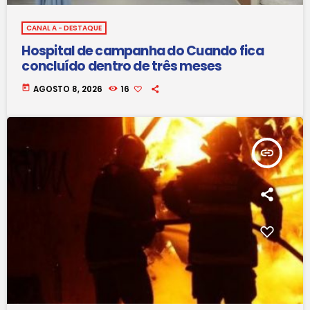
CANAL A - DESTAQUE
Hospital de campanha do Cuando fica
concluído dentro de três meses
today
AGOSTO 8, 2026
16
insert_link