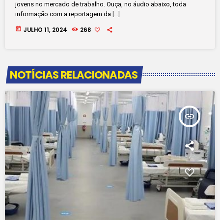
jovens no mercado de trabalho. Ouça, no áudio abaixo, toda
informação com a reportagem da […]
today
JULHO 11, 2024
268
NOTÍCIAS RELACIONADAS
insert_link