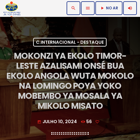
NO AR
search
menu
volume_up
play_arrow
C.INTERNACIONAL - DESTAQUE
MOKONZI YA EKOLO TIMOR-
LESTE AZALISAMI ONSÉ BUA
EKOLO ANGOLA WUTA MOKOLO
NA LOMINGO POYA YOKO
MOBEMBO YA MOSALA YA
MIKOLO MISATO
JULHO 10, 2024
56
today