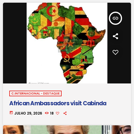
insert_link
C.INTERNACIONAL - DESTAQUE
African Ambassadors visit Cabinda
today
JULHO 29, 2026
18