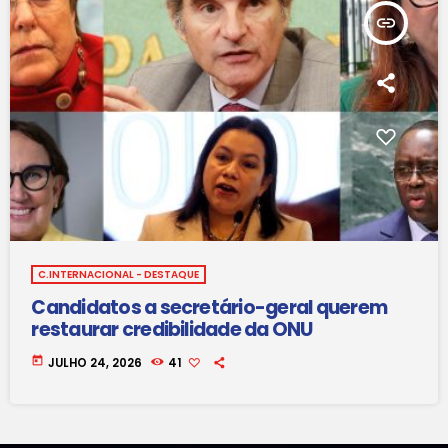
insert_link
C.INTERNACIONAL - DESTAQUE
Candidatos a secretário-geral querem
restaurar credibilidade da ONU
today
JULHO 24, 2026
41