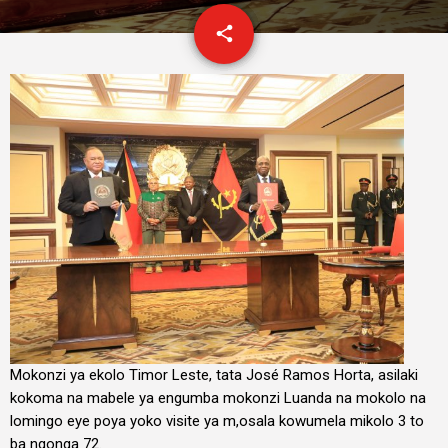
email
share
Mokonzi ya ekolo Timor Leste, tata José Ramos Horta, asilaki
kokoma na mabele ya engumba mokonzi Luanda na mokolo na
lomingo eye poya yoko visite ya m,osala kowumela mikolo 3 to
ba ngonga 72.