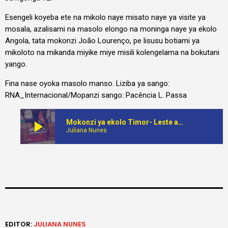
Esengeli koyeba ete na mikolo naye misato naye ya visite ya
mosala, azalisami na masolo elongo na moninga naye ya ekolo
Angola, tata mokonzi João Lourenço, pe lisusu botiami ya
mikoloto na mikanda miyike miye misili kolengelama na bokutani
yango.
Fina nase oyoka masolo manso. Liziba ya sango:
RNA_Internacional/Mopanzi sango: Pacência L. Passa
play_arrow
Mokonzi ya ekolo Timor- Leste azalisami onsé bua ekolo Angola wuta mokolo na lomingo poya yoko mobembo ya mosala ya mikolo misato
Juliana Nunes
EDITOR:
JULIANA NUNES