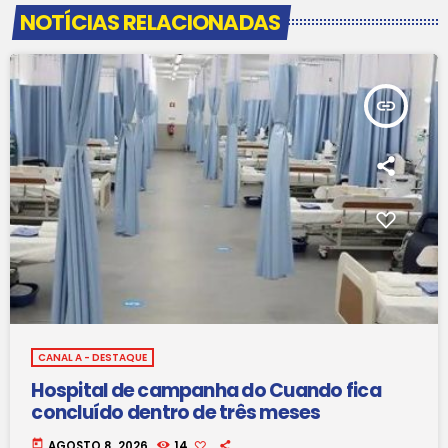
NOTÍCIAS RELACIONADAS
insert_link
CANAL A - DESTAQUE
Hospital de campanha do Cuando fica
concluído dentro de três meses
today
AGOSTO 8, 2026
14