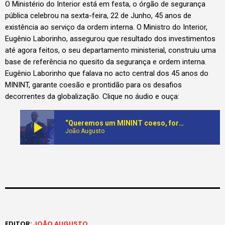
O Ministério do Interior está em festa, o órgão de segurança
pública celebrou na sexta-feira, 22 de Junho, 45 anos de
existência ao serviço da ordem interna. O Ministro do Interior,
Eugênio Laborinho, assegurou que resultado dos investimentos
até agora feitos, o seu departamento ministerial, construiu uma
base de referência no quesito da segurança e ordem interna.
Eugênio Laborinho que falava no acto central dos 45 anos do
MININT, garante coesão e prontidão para os desafios
decorrentes da globalização. Clique no áudio e ouça:
play_arrow
“Queremos um MININT coeso, forte e capaz de responder os desafios de segurança e ordem interna” Eugênio Laborinho
João Augusto
EDITOR:
JOÃO AUGUSTO