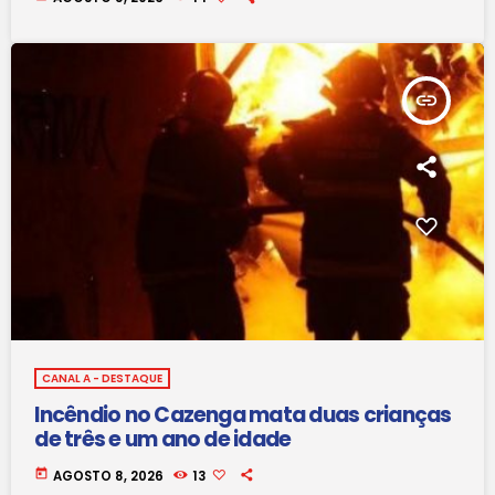
insert_link
CANAL A - DESTAQUE
Incêndio no Cazenga mata duas crianças
de três e um ano de idade
today
AGOSTO 8, 2026
13