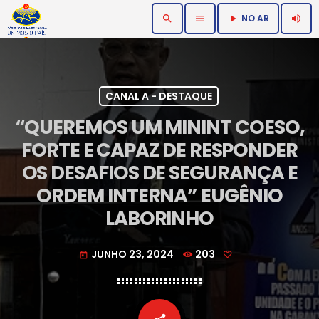
NO AR
search
menu
volume_up
play_arrow
CANAL A - DESTAQUE
“QUEREMOS UM MININT COESO,
FORTE E CAPAZ DE RESPONDER
OS DESAFIOS DE SEGURANÇA E
ORDEM INTERNA” EUGÊNIO
LABORINHO
JUNHO 23, 2024
203
today