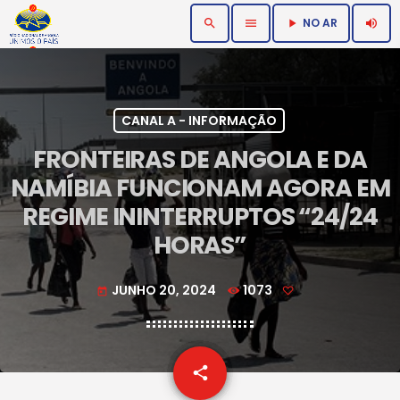
NO AR
search
menu
volume_up
play_arrow
CANAL A - INFORMAÇÃO
FRONTEIRAS DE ANGOLA E DA
NAMÍBIA FUNCIONAM AGORA EM
REGIME ININTERRUPTOS “24/24
HORAS”
JUNHO 20, 2024
1073
today
email
share