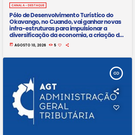
CANAL A - DESTAQUE
Pólo de Desenvolvimento Turístico do
Okavango, no Cuando, vai ganhar novas
infra-estruturas para impulsionar a
diversificação da economia, a criação de
emprego e o desenvolvimento
today
AGOSTO 10, 2026
5
sustentável
insert_link