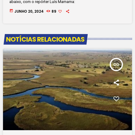
abaixo, com o repórter Luís Mamama:
today
JUNHO 20, 2024
89
NOTÍCIAS RELACIONADAS
insert_link