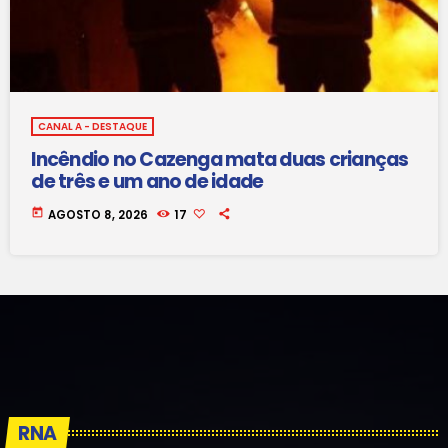
CANAL A - DESTAQUE
Incêndio no Cazenga mata duas crianças
de três e um ano de idade
today
AGOSTO 8, 2026
17
RNA