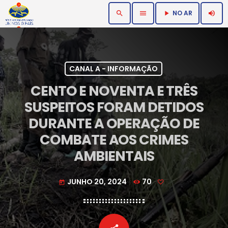
NO AR
search
menu
volume_up
play_arrow
CANAL A - INFORMAÇÃO
CENTO E NOVENTA E TRÊS
SUSPEITOS FORAM DETIDOS
DURANTE A OPERAÇÃO DE
COMBATE AOS CRIMES
AMBIENTAIS
JUNHO 20, 2024
70
today