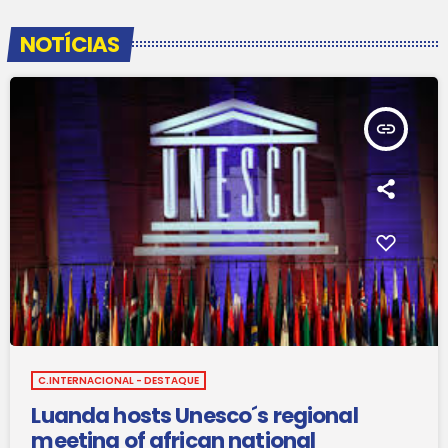
NOTÍCIAS
insert_link
C.INTERNACIONAL - DESTAQUE
Luanda hosts Unesco´s regional
meeting of african national