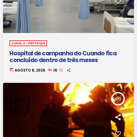
CANAL A - DESTAQUE
Hospital de campanha do Cuando fica
concluído dentro de três meses
today
AGOSTO 8, 2026
16
insert_link