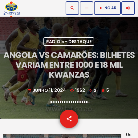
NO AR
search
menu
volume_up
play_arrow
RADIO 5 - DESTAQUE
ANGOLA VS CAMARÕES: BILHETES
VARIAM ENTRE 1000 E 18 MIL
KWANZAS
JUNHO 11, 2024
1962
3
5
today
email
share
3
Os