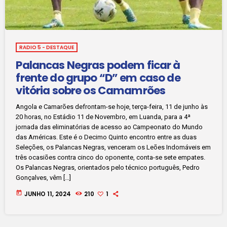
RADIO 5 - DESTAQUE
Palancas Negras podem ficar à
frente do grupo “D” em caso de
vitória sobre os Camamrões
Angola e Camarões defrontam-se hoje, terça-feira, 11 de junho às
20 horas, no Estádio 11 de Novembro, em Luanda, para a 4ª
jornada das eliminatórias de acesso ao Campeonato do Mundo
das Américas. Este é o Decimo Quinto encontro entre as duas
Seleções, os Palancas Negras, venceram os Leões Indomáveis em
três ocasiões contra cinco do oponente, conta-se sete empates.
Os Palancas Negras, orientados pelo técnico português, Pedro
Gonçalves, vêm […]
today
JUNHO 11, 2024
210
1