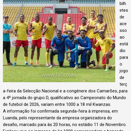
bilh
etes
de
ace
sso
ao
está
dio
para
o
jogo
de
terç
a-feira da Selecção Nacional e a congénere dos Camarões, para
a 4ª jornada do grupo D, qualificativo ao Campeonato do Mundo
de futebol de 2026, variam entre 1000 a 18 mil Kwanzas.
A informação foi confirmada segunda-feira à imprensa, em
Luanda, pelo representante da empresa organizadora do
desafio, marcado para às 20 horas, no estádio 11 de Novembro.