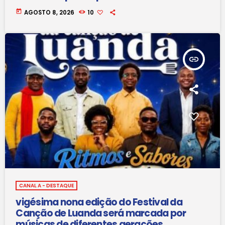
today
AGOSTO 8, 2026
10
insert_link
CANAL A - DESTAQUE
vigésima nona edição do Festival da
Canção de Luanda será marcada por
músicas de diferentes gerações