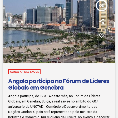
insert_link
CANAL A - DESTAQUE
Angola participa no Fórum de Líderes
Globais em Genebra
Angola participa, de 12 a 14 deste mês, no Fórum de Líderes
Globais, em Genebra, Suíça, a realizar-se no âmbito do 60.º
aniversário da UNCTAD - Comércio e Desenvolvimento das
Nações Unidas. O país será representado pelo ministro da
Indústria e Comércio, Rui Miguêns de Oliveira, no evento a decorrer