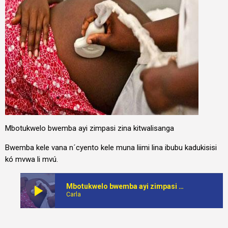
Mbotukwelo bwemba ayi zimpasi zina kitwalisanga
Bwemba kele vana n´cyento kele muna liimi lina ibubu kadukisisi
kó mvwa li mvú.
play_arrow
Mbotukwelo bwemba ayi zimpasi zina kitwalisanga
Carla