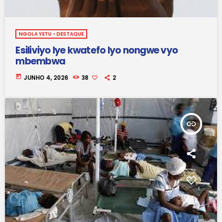
NGOLA YETU - DESTAQUE
Esiliviyo lye kwatefo lyo nongwe vyo
mbembwa
today
JUNHO 4, 2026
38
2
insert_link