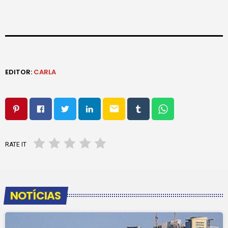
EDITOR:
CARLA
email
RATE IT
NOTÍCIAS