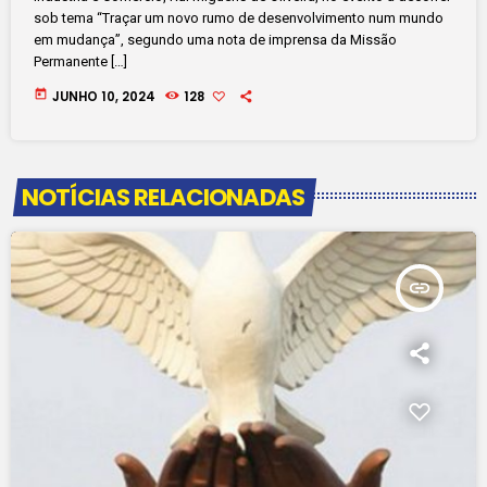
sob tema “Traçar um novo rumo de desenvolvimento num mundo
em mudança”, segundo uma nota de imprensa da Missão
Permanente […]
today
JUNHO 10, 2024
128
NOTÍCIAS RELACIONADAS
insert_link