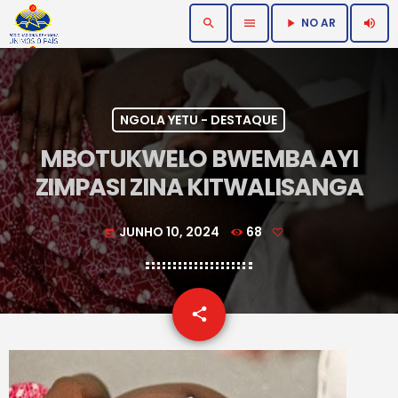
NO AR
search
menu
volume_up
play_arrow
NGOLA YETU - DESTAQUE
MBOTUKWELO BWEMBA AYI
ZIMPASI ZINA KITWALISANGA
JUNHO 10, 2024
68
today
email
share