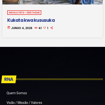
NGOLA YETU - DESTAQUE
Kukata kwa kususuka
today
JUNHO 4, 2026
41
1
RNA
Quem Somos
Visão / Missão / Valores