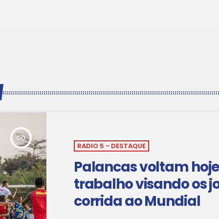
insert_link
RADIO 5 - DESTAQUE
Palancas voltam hoje
trabalho visando os j
corrida ao Mundial