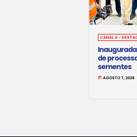
CANAL A - DESTA
Inaugurada 
de process
sementes
AGOSTO 7, 2026
today