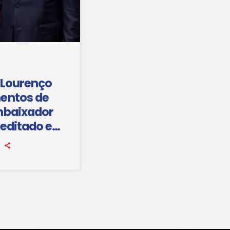
 Lourenço
entos de
mbaixador
reditado em