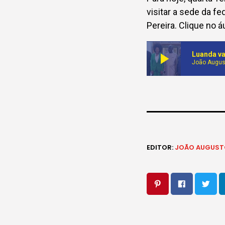
visitar a sede da f
Pereira. Clique no á
play_arrow
Luanda va
João Augus
EDITOR:
JOÃO AUGUST