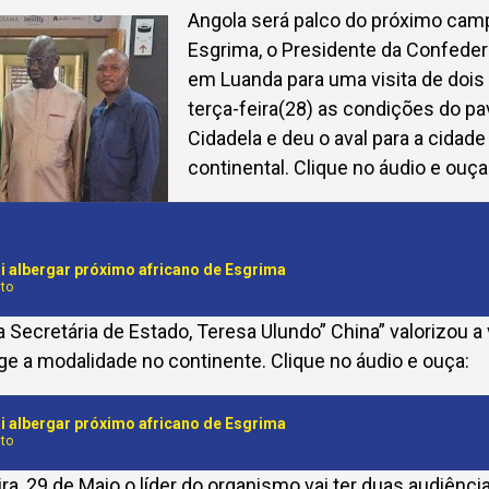
Angola será palco do próximo cam
Esgrima, o Presidente da Confeder
em Luanda para uma visita de dois 
terça-feira(28) as condições do pav
Cidadela e deu o aval para a cidade
continental. Clique no áudio e ouça
i albergar próximo africano de Esgrima
to
a Secretária de Estado, Teresa Ulundo” China” valorizou a
e a modalidade no continente. Clique no áudio e ouça:
i albergar próximo africano de Esgrima
to
ira, 29 de Maio o líder do organismo vai ter duas audiênci