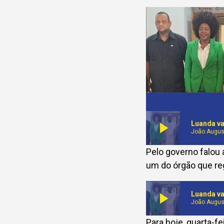
play_arrow
Luanda va
João Augus
Pelo governo falou 
um do órgão que reg
play_arrow
Luanda va
João Augus
Para hoje, quarta-fe