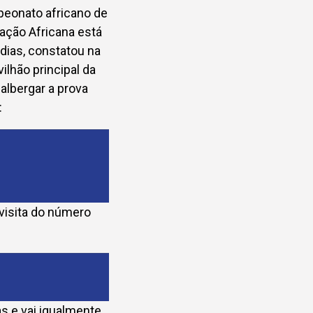
peonato africano de
ação Africana está
dias, constatou na
ilhão principal da
 albergar a prova
:
 visita do número
as e vai igualmente