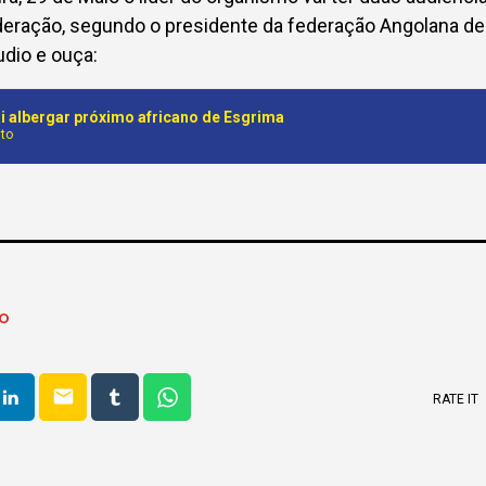
ederação, segundo o presidente da federação Angolana d
udio e ouça:
i albergar próximo africano de Esgrima
to
O
email
RATE IT