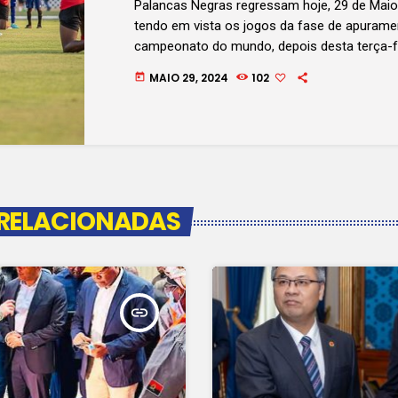
Palancas Negras regressam hoje, 29 de Maio
tendo em vista os jogos da fase de apurame
campeonato do mundo, depois desta terça-fe
iniciado a preparação para os desafios com 
MAIO 29, 2024
102
today
Camarões para a terceira e quarta jornadas 
Eddie Afonso lateral direito da equipa naciona
objetivos do combinado nacional. Clique no á
Os palancas jogam dia 7 com […]
 RELACIONADAS
insert_link