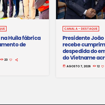
QUE
CANAL A - DESTAQUE
na Huila fábrica
Presidente João
amento de
recebe cumprim
despedida do e
do Vietname ac
23
Angola
AGOSTO 7, 2026
12
today