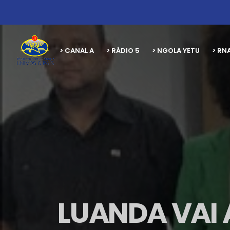
> CANAL A
> RÁDIO 5
> NGOLA YETU
> RN
LUANDA VAI