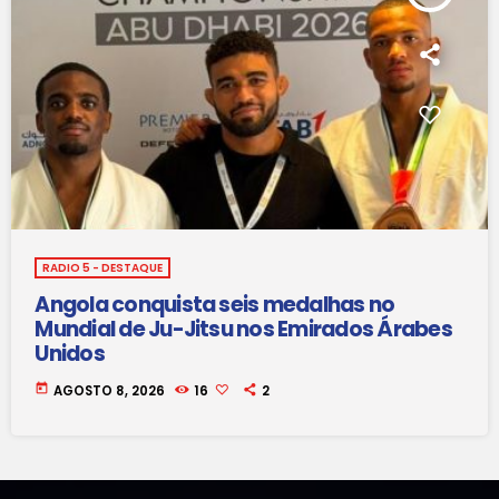
RADIO 5 - DESTAQUE
Angola conquista seis medalhas no
Mundial de Ju-Jitsu nos Emirados Árabes
Unidos
today
AGOSTO 8, 2026
16
2