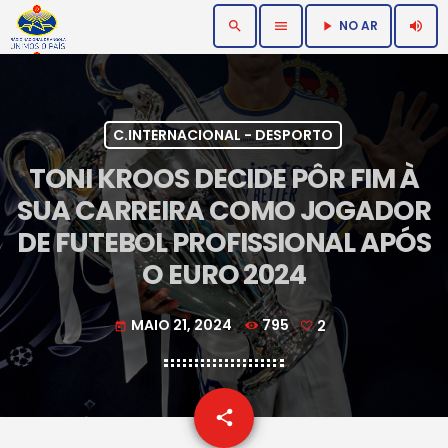
NO AR
search
menu
volume_up
play_arrow
C.INTERNACIONAL - DESPORTO
TONI KROOS DECIDE PÔR FIM À
SUA CARREIRA COMO JOGADOR
DE FUTEBOL PROFISSIONAL APÓS
O EURO 2024
MAIO 21, 2024
795
2
today
email
share
2