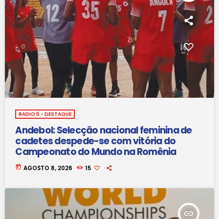
RADIO 5 - DESTAQUE
Andebol: Selecção nacional feminina de
cadetes despede-se com vitória do
Campeonato do Mundo na Romênia
today
AGOSTO 8, 2026
15
insert_link