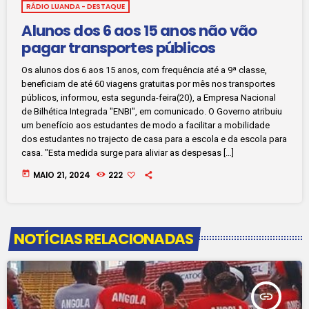
RÁDIO LUANDA - DESTAQUE
Alunos dos 6 aos 15 anos não vão
pagar transportes públicos
Os alunos dos 6 aos 15 anos, com frequência até a 9ª classe,
beneficiam de até 60 viagens gratuitas por mês nos transportes
públicos, informou, esta segunda-feira(20), a Empresa Nacional
de Bilhética Integrada "ENBI", em comunicado. O Governo atribuiu
um benefício aos estudantes de modo a facilitar a mobilidade
dos estudantes no trajecto de casa para a escola e da escola para
casa. "Esta medida surge para aliviar as despesas […]
today
MAIO 21, 2024
222
NOTÍCIAS RELACIONADAS
insert_link