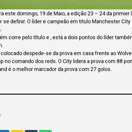
rra este domingo, 19 de Maio, a edição 23 – 24 da primier
or se definir. O líder e campeão em titulo Manchester Cit
.
m corre pelo título e , está a dois pontos do líder tamb
n.
ro colocado despede-se da prova em casa frente ao Wolv
p no comando dos reds. O City lidera a prova com 88 pon
land é o melhor marcador da prova com 27 golos.
S