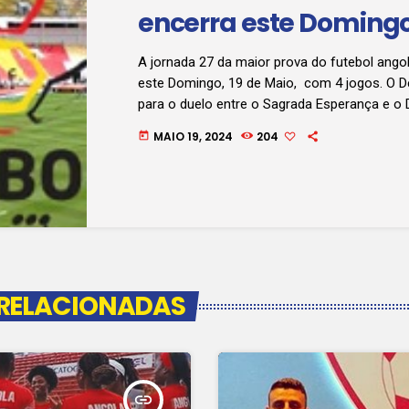
encerra este Doming
A jornada 27 da maior prova do futebol ang
este Domingo, 19 de Maio, com 4 jogos. O D
para o duelo entre o Sagrada Esperança e o 
Huíla, partida que deveria acontecer ontem 
MAIO 19, 2024
204
today
adiada para este Domingo em função da che
dos militares da região sul a cidade do Dundo
treinador do Sagrada que corre pelo título te
 RELACIONADAS
insert_link