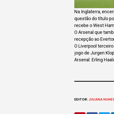
Na Inglaterra, ence
questão do título p
recebe o West Ham
O Arsenal que també
recepção ao Everto
O Liverpool tercei
jogo de Jurgen Klop
Arsenal. Erling Haa
EDITOR:
JULIANA NUNE