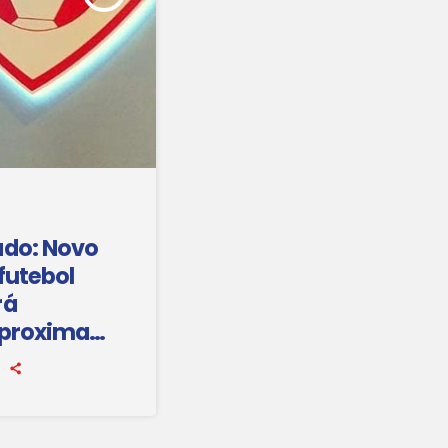
ado: Novo
futebol
rá
 proxima