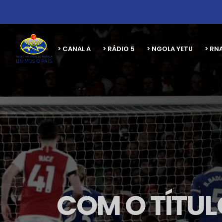
> CANAL A
> RÁDIO 5
> NGOLA YETU
> RN
COM O TÍTUL