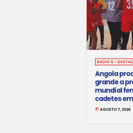
RADIO 5 - DESTA
Angola pro
grande a p
mundial fe
cadetes em
AGOSTO 7, 2026
today