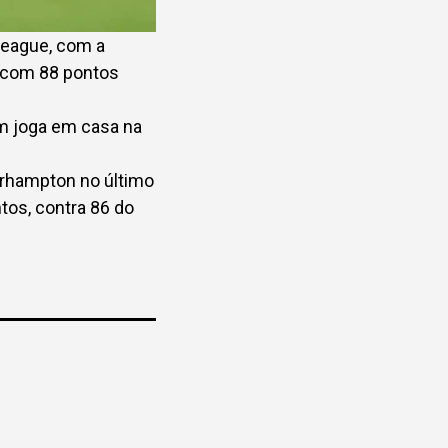
 league, com a
y com 88 pontos
ém joga em casa na
erhampton no último
tos, contra 86 do