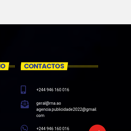
IO
CONTACTOS
+244 946 160 016
geral@rna.ao
agencia.publicidade2022@gmail.
com
+244 946 160 016