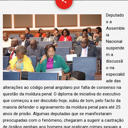
email
share
Deputado
s a
Assemble
ia
Nacional
suspende
m a
discussã
o na
especialid
ade das
alterações ao código penal angolano por falta de consenso na
questão da moldura penal. O diploma de iniciativa do executivo
que começou a ser discutido hoje, subiu de tom, pelo facto da
maioria defender o agravamento da moldura penal para até 25
anos de prisão. Algumas deputadas que se manifestaram
preocupadas com o fenómeno, chegaram a sugerir a castração
de órgãos genitais aos homens que praticam crimes sexuais a