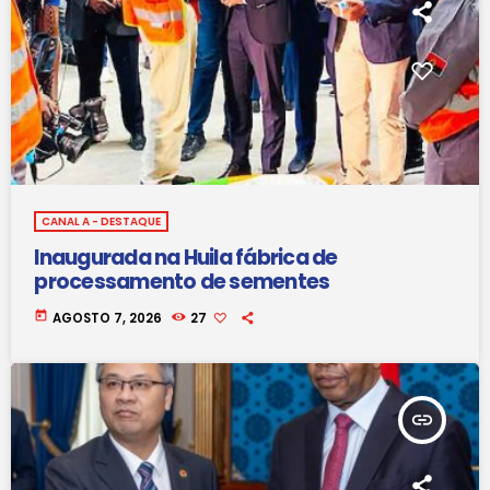
CANAL A - DESTAQUE
Inaugurada na Huila fábrica de
processamento de sementes
today
AGOSTO 7, 2026
27
insert_link