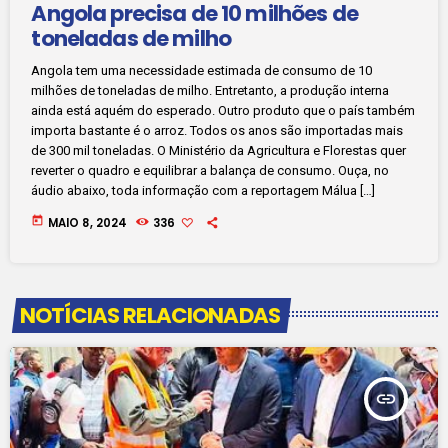
Angola precisa de 10 milhões de
toneladas de milho
Angola tem uma necessidade estimada de consumo de 10
milhões de toneladas de milho. Entretanto, a produção interna
ainda está aquém do esperado. Outro produto que o país também
importa bastante é o arroz. Todos os anos são importadas mais
de 300 mil toneladas. O Ministério da Agricultura e Florestas quer
reverter o quadro e equilibrar a balança de consumo. Ouça, no
áudio abaixo, toda informação com a reportagem Málua […]
today
MAIO 8, 2024
336
NOTÍCIAS RELACIONADAS
insert_link