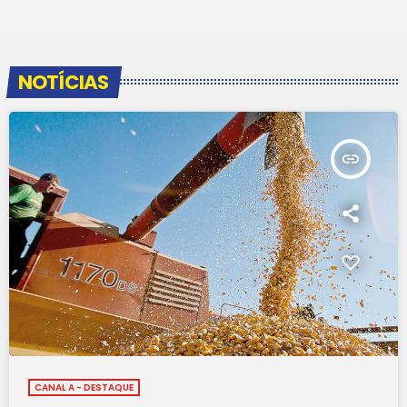
NOTÍCIAS
insert_link
CANAL A - DESTAQUE