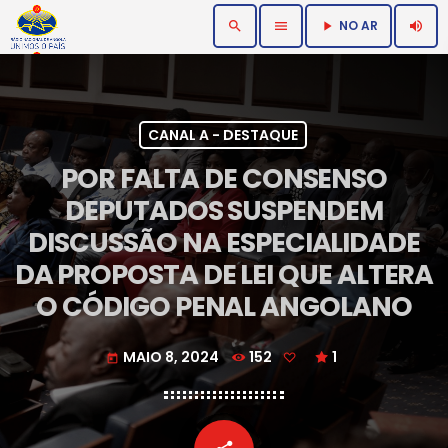
NO AR
search
menu
volume_up
play_arrow
CANAL A - DESTAQUE
POR FALTA DE CONSENSO
DEPUTADOS SUSPENDEM
DISCUSSÃO NA ESPECIALIDADE
DA PROPOSTA DE LEI QUE ALTERA
O CÓDIGO PENAL ANGOLANO
MAIO 8, 2024
152
1
today