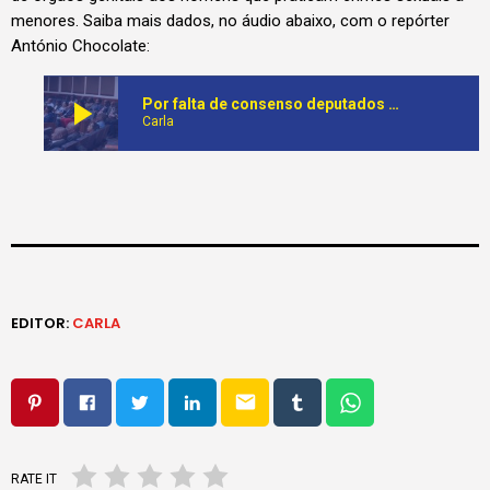
menores. Saiba mais dados, no áudio abaixo, com o repórter
António Chocolate:
play_arrow
Por falta de consenso deputados suspendem discussão na especialidade da proposta de Lei que altera o código penal angolano
Carla
EDITOR:
CARLA
email
RATE IT