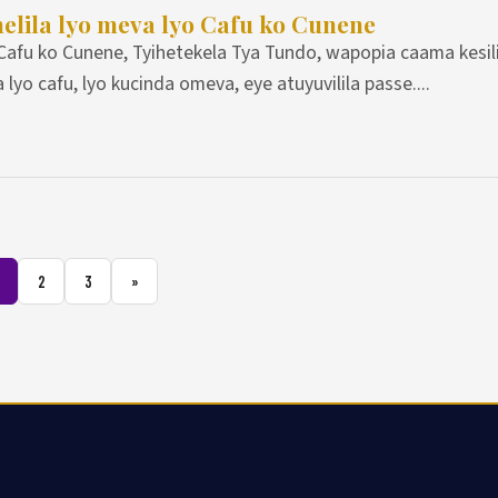
nelila lyo meva lyo Cafu ko Cunene
u ko Cunene, Tyihetekela Tya Tundo, wapopia caama kesili
lyo cafu, lyo kucinda omeva, eye atuyuvilila passe....
2
3
»