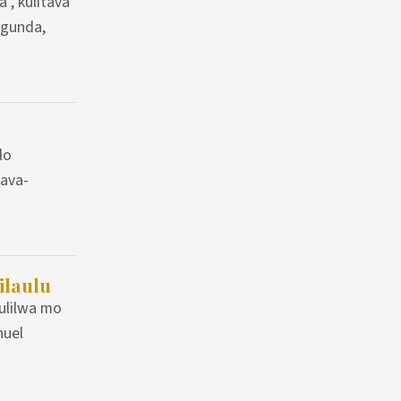
, kulitava
ngunda,
lo
nava-
ilaulu
ulilwa mo
nuel