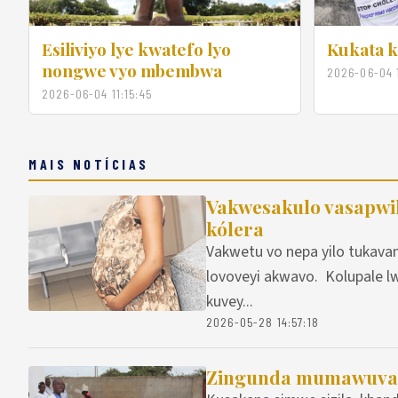
Esiliviyo lye kwatefo lyo
Kukata 
nongwe vyo mbembwa
2026-06-04 1
2026-06-04 11:15:45
MAIS NOTÍCIAS
Vakwesakulo vasapwila
kólera
Vakwetu vo nepa yilo tukavan
lovoveyi akwavo. Kolupale 
kuvey...
2026-05-28 14:57:18
Zingunda mumawuva