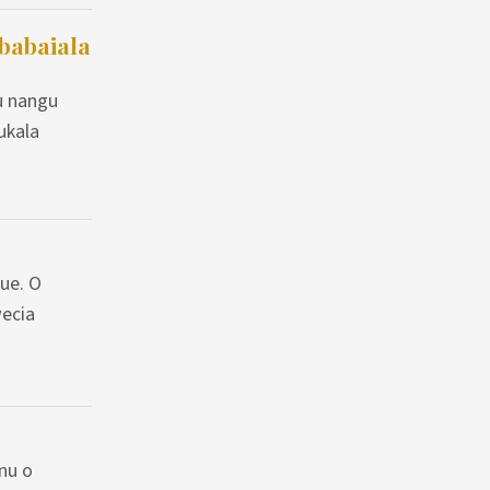
babaiala
u nangu
ukala
ue. O
wecia
nu o