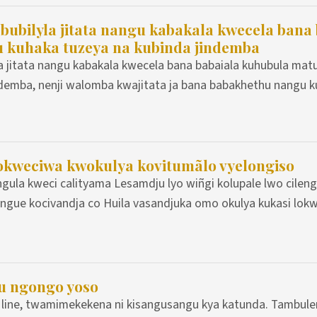
ubilyla jitata nangu kabakala kwecela bana 
 kuhaka tuzeya na kubinda jindemba
 jitata nangu kabakala kwecela bana babaiala kuhubula mat
ndemba, nenji walomba kwajitata ja bana babakhethu nangu k
okweciwa kwokulya kovitumãlo vyelongiso
gula kweci calityama Lesamdju lyo wiñgi kolupale lwo cileng
engue kocivandja co Huila vasandjuka omo okulya kukasi lok
u ngongo yoso
n line, twamimekekena ni kisangusangu kya katunda. Tambule