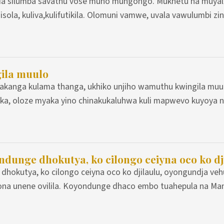
da silumba savathu vose muno mungongo. Mukhetu na muyala 
isola, kuliva,kulifutikila. Olomuni vamwe, uvala vawulumbi zi
ila muulo
sakanga kulama thanga, ukhiko unjiho wamuthu kwingila muu
ika, oloze myaka yino chinakukaluhwa kuli mapwevo kuyoya 
dunge dhokutya, ko cilongo ceiyna oco ko dj
hokutya, ko cilongo ceiyna oco ko djilaulu, oyongundja veh
a unene ovilila. Koyondunge dhaco embo tuahepula na Ma