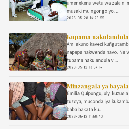
umenekenu wetu wa zala ni mu
musaki mu ngongo yo. ...
2026-05-28 14:29:55
Kupama nakulandula 
Ami akuno kavezi kuñgutambe
napapa nakwenda navo. Na w
tupama nakulandula vi...
2026-05-12 13:54:14
Minzangala ya bayal
Emilia Quipungu, uly kuzuel
tuzeya, muconda lya kukamb
baba bakata ku...
2026-05-12 11:50:40