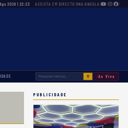
ASSISTA EM DIRECTO
|
RNA
|
ANGOLA
|
|
|
|
 Ago 2026 | 22:23
IDADE
Ao Vivo
⚲
PUBLICIDADE