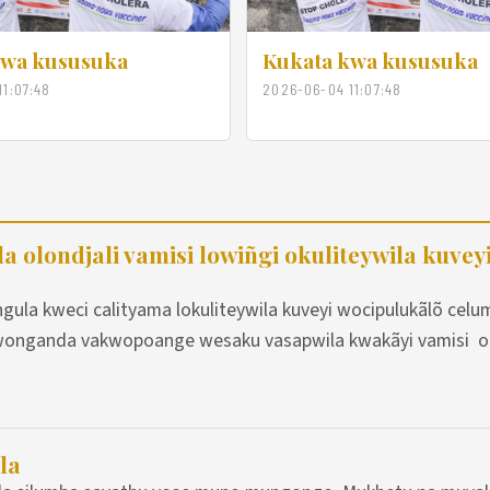
kwa kususuka
Kukata kwa kususuka
1:07:48
2026-06-04 11:07:48
 olondjali vamisi lowiñgi okuliteywila kuvey
gula kweci calityama lokuliteywila kuveyi wocipulukãlõ celu
lwonganda vakwopoange wesaku vasapwila kwakãyi vamisi ok
la