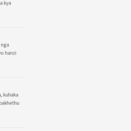
a kya
 nga
o hanzi
, kuhaka
 bakhethu