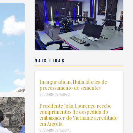
MAIS LIDAS
Inaugurada na Huila fábrica de
processamento de sementes
2026-08-07 16:04:21
Presidente João Lourenço recebe
cumprimentos de despedida do
embaixador do Vietname acreditado
em Angola
2026-08-07 15:38:40