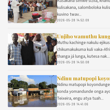
Kusakana simwe sizila, khan
kulisakana, salomboloka kulis
kuvino twav...
2026-05-28 14:52:09
Unjiho wamuthu kung
Muthu kachinge nakulu ejiku
chikumakukuma kuli vaka-Afr
thanga já lunga, kutesa nak...
2026-05-28 14:50:08
Ndinu matupopi koyon
Ndinu matupopi koyondunge d
konda yomandunde onga ayon
Teixeira, engu atya tuah...
2026-05-28 14:41:06