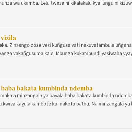
nza wa ukamba. Lelu tweza ni kikalakalu kya lungu ni kizuw
vizila
ka. Zinzango zose vezi kuñgusa vati nakuvatambula uñgana
anga vakañgusuma kale. Mbunga kukambundi yasiwaha vyay
a baba bakata kumbinda ndemba
a maka a minzangala ya bayala baba bakata kumbinda ndemba
a kwiva kayula kambote ka makota bathu. Na minzangala ya