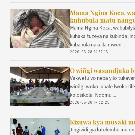
Mama Ngina Koca, wab
kuhubula matu nangu
Mama Ngina Koca, wabubilyla
kuhaka tuzeya na kubinda ji
kubahula nakuila mwen...
2026-05-28 14:37:15
O wiñgi wasandjuka l
Vakwetu vo nepa yilo tukavan
winñgi woko lupale lwokocil
kolosikola. Ndomu ...
2026-05-28 14:32:25
Kizuwa kya musaki m
Jingividi jya lutelembe mu o