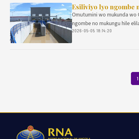
Esiliviyo lyo ngombe 
Omutumini wo mukunda wo Caf
ngombe no mukungu hile elila 
2026-05-05 18:14:20
1