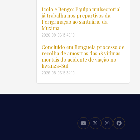
Icolo e Bengo: Equipa mulsectorial
já trabalha nos prepartivos da
Perigrinação ao santuário da
Muxima
2026-08-06 13:46:10
Concluido em Benguela processo de
recolha de amostras das 18 vítimas
mortais do acidente de viação no
kwanza-Sul
2026-08-06 13:34:10