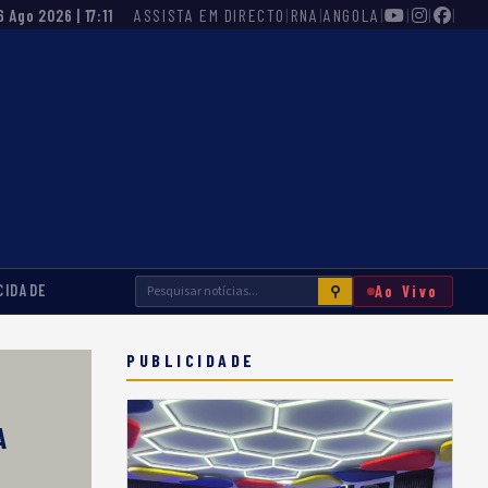
ASSISTA EM DIRECTO
|
RNA
|
ANGOLA
|
|
|
|
6 Ago 2026 | 17:11
CIDADE
Ao Vivo
⚲
PUBLICIDADE
A