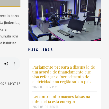
wecela bana
da jindemba,
kala
muhula ikhi
a kuhitisa
MAIS LIDAS
Parlamento prepara a discussão de
um acordo de financiamento que
visa reforçar o fornecimento de
eletricidade na região sul do país
2026 14:37:15
2026-08-06 14:13:26
Lei contra informações falsas na
internet já está em vigor
2026-08-06 13:56:56