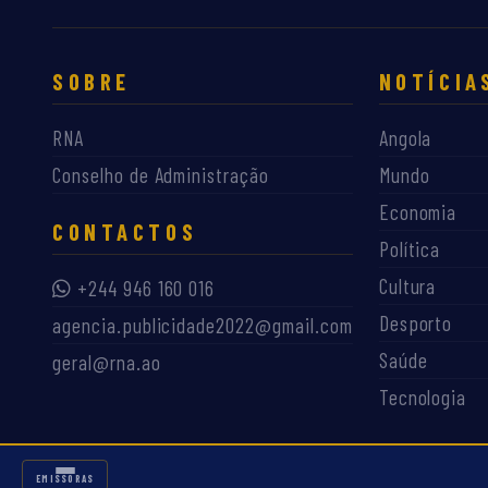
SOBRE
NOTÍCIA
RNA
Angola
Conselho de Administração
Mundo
Economia
CONTACTOS
Política
Cultura
+244 946 160 016
Desporto
agencia.publicidade2022@gmail.com
Saúde
geral@rna.ao
Tecnologia
EMISSORAS RNA
EMISSORAS
©
2026
RNA — Rádio Nacional de Angola. Todos os direitos reservados.