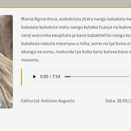
Mama Ngina Koca, wabubilyla jitata nangu kabakala k
babaiala kuhubula matu nangu kuhaka tuzeya na kubin
nenji walomba kwajitata ja bana babakhethu nangu ku
kubahula nakuila mwenyou a mita, vumu na lya fuma u
abanga na vumu, mukonda lya bobu beny kutexa bana n
mavumu.
Editor(a): António Augusto
Data: 28/05/