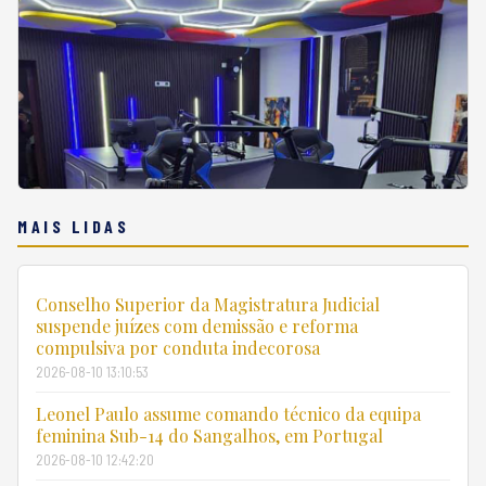
MAIS LIDAS
Conselho Superior da Magistratura Judicial
suspende juízes com demissão e reforma
compulsiva por conduta indecorosa
2026-08-10 13:10:53
Leonel Paulo assume comando técnico da equipa
feminina Sub-14 do Sangalhos, em Portugal
2026-08-10 12:42:20