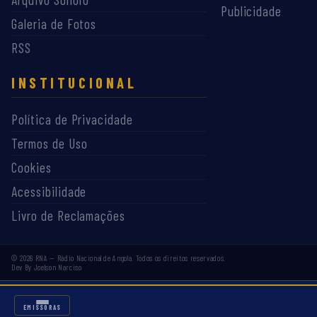
Publicidade
Galeria de Fotos
RSS
INSTITUCIONAL
Política de Privacidade
Termos de Uso
Cookies
Acessibilidade
Livro de Reclamações
©
2026
RNA — Rádio Nacional de Angola. Todos os direitos reservados.
Dev By Joelson Narciso
EMISSORAS RNA
EMISSORAS
INÍCIO
PESQUISAR
AO VIVO
MENU