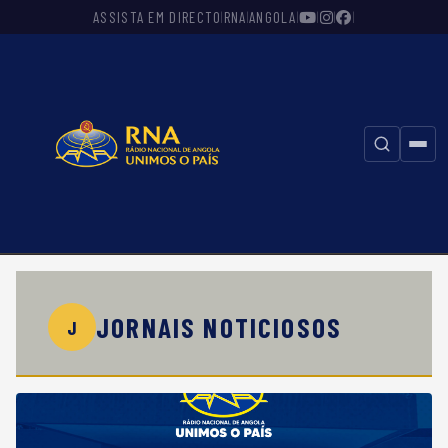
ASSISTA EM DIRECTO
RNA
ANGOLA
|
|
|
|
|
|
⚲
JORNAIS NOTICIOSOS
J