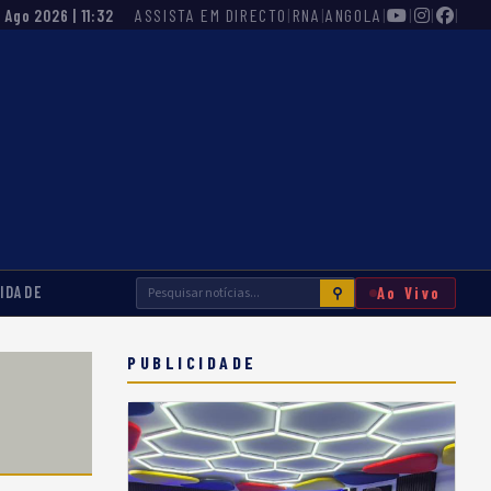
ASSISTA EM DIRECTO
|
RNA
|
ANGOLA
|
|
|
|
7 Ago 2026 | 11:32
IDADE
Ao Vivo
⚲
PUBLICIDADE