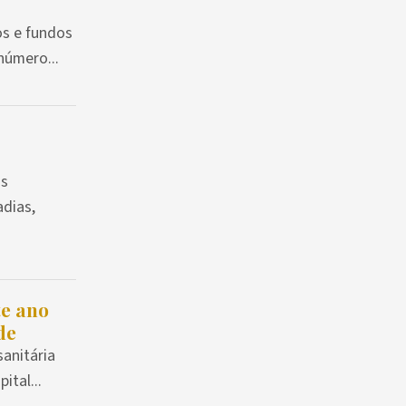
s e fundos
número...
os
adias,
te ano
de
anitária
tal...