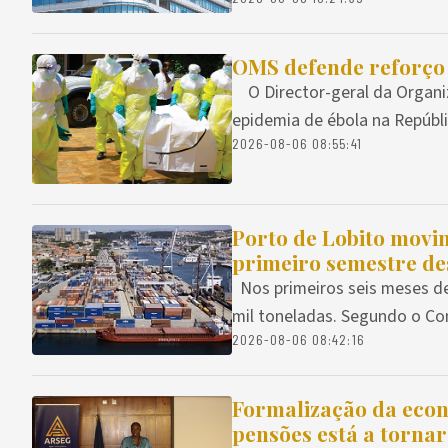
OMS defende reforço
O Director-geral da Organi
epidemia de ébola na Repúbli
2026-08-06 08:55:41
Porto de Lobito movi
primeiro semestre de
Nos primeiros seis meses de
mil toneladas. Segundo o Co
2026-08-06 08:42:16
Formalização da econ
pensões está a tornar