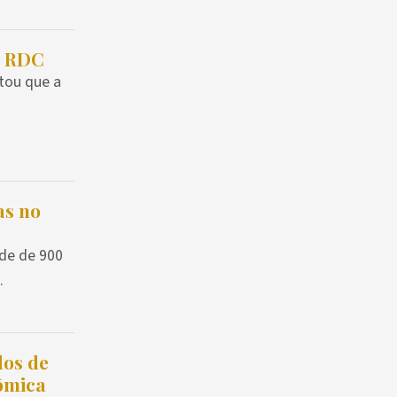
a RDC
tou que a
as no
de de 900
.
dos de
nômica