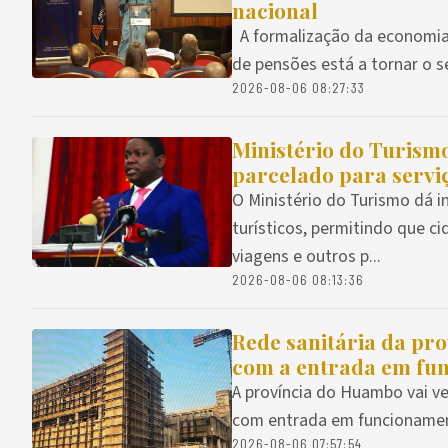
nacional
A formalização da economia
de pensões está a tornar o s
2026-08-06 08:27:33
Ministério do Turism
parcelado para serviç
O Ministério do Turismo dá 
turísticos, permitindo que 
viagens e outros p...
2026-08-06 08:13:36
Rede sanitária da pro
com a entrada em fun
A província do Huambo vai ve
com entrada em funcionament
2026-08-06 07:57:54