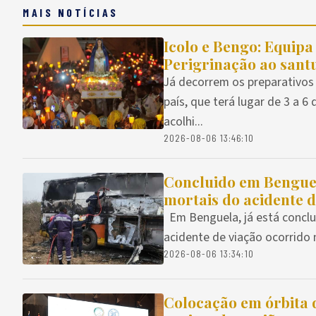
MAIS NOTÍCIAS
Icolo e Bengo: Equipa
Perigrinação ao sant
Já decorrem os preparativos
país, que terá lugar de 3 a 
acolhi...
2026-08-06 13:46:10
Concluido em Benguel
mortais do acidente 
Em Benguela, já está conclu
acidente de viação ocorrido n
2026-08-06 13:34:10
Colocação em órbita d