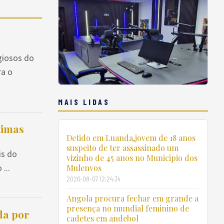
giosos do
ra o
MAIS LIDAS
timas
Detido em Luanda,jovem de 18 anos
suspeito de ter assassinado um
is do
vizinho de 45 anos no Municipio dos
...
Mulenvos
2026-08-07 12:24:34
Angola procura fechar em grande a
presença no mundial feminino de
da por
cadetes em andebol