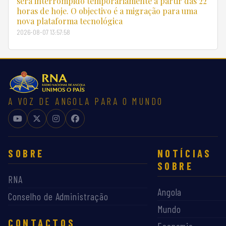
será interrompido temporariamente a partir das 22
horas de hoje. O objectivo é a migração para uma
nova plataforma tecnológica
2026-08-07 13:57:58
A VOZ DE ANGOLA PARA O MUNDO
SOBRE
NOTÍCIAS
SOBRE
RNA
Angola
Conselho de Administração
Mundo
CONTACTOS