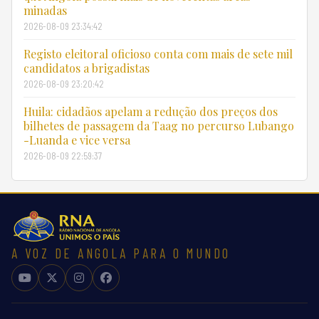
minadas
2026-08-09 23:34:42
Registo eleitoral oficioso conta com mais de sete mil
candidatos a brigadistas
2026-08-09 23:20:42
Huila: cidadãos apelam a redução dos preços dos
bilhetes de passagem da Taag no percurso Lubango
-Luanda e vice versa
2026-08-09 22:59:37
A VOZ DE ANGOLA PARA O MUNDO