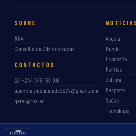
SOBRE
NOTÍCIA
RNA
Angola
Conselho de Administração
Mundo
Economia
CONTACTOS
Política
Cultura
+244 946 160 016
Desporto
agencia.publicidade2022@gmail.com
Saúde
geral@rna.ao
Tecnologia
EMISSORAS RNA
EMISSORAS
©
2026
RNA — Rádio Nacional de Angola. Todos os direitos reservados.