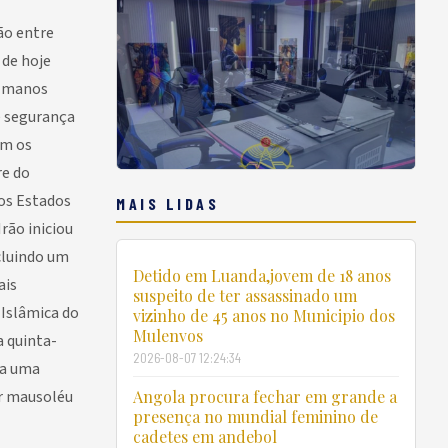
ão entre
 de hoje
ulmanos
e segurança
am os
re do
los Estados
MAIS LIDAS
Irão iniciou
ncluindo um
Detido em Luanda,jovem de 18 anos
ais
suspeito de ter assassinado um
 Islâmica do
vizinho de 45 anos no Municipio dos
Mulenvos
a quinta-
2026-08-07 12:24:34
da uma
ar mausoléu
Angola procura fechar em grande a
presença no mundial feminino de
cadetes em andebol