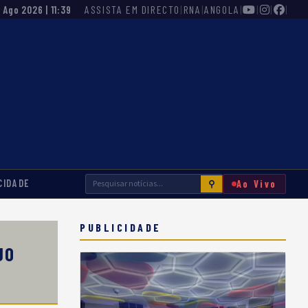
ASSISTA EM DIRECTO
|
RNA
|
ANGOLA
|
|
|
|
7 Ago 2026 | 11:39
CIDADE
Ao Vivo
⚲
PUBLICIDADE
JO