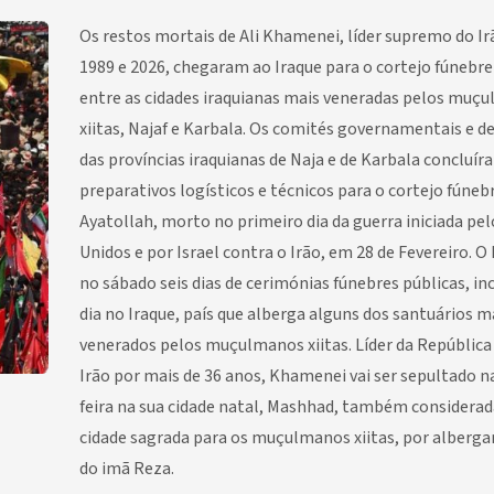
Os restos mortais de Ali Khamenei, líder supremo do Ir
1989 e 2026, chegaram ao Iraque para o cortejo fúnebre
entre as cidades iraquianas mais veneradas pelos muç
xiitas, Najaf e Karbala. Os comités governamentais e d
das províncias iraquianas de Naja e de Karbala concluír
preparativos logísticos e técnicos para o cortejo fúneb
Ayatollah, morto no primeiro dia da guerra iniciada pe
Unidos e por Israel contra o Irão, em 28 de Fevereiro. O 
no sábado seis dias de cerimónias fúnebres públicas, i
dia no Iraque, país que alberga alguns dos santuários m
venerados pelos muçulmanos xiitas. Líder da República
Irão por mais de 36 anos, Khamenei vai ser sepultado n
feira na sua cidade natal, Mashhad, também considera
cidade sagrada para os muçulmanos xiitas, por alberg
do imã Reza.