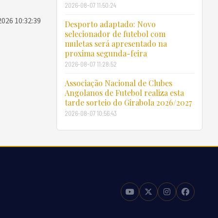
2026-08-07 11:50:24
2026 10:32:39
Desporto adaptado: Novo
selecionador de futebol com
muletas será apresentado na
proxima segunda-feira
2026-08-07 11:28:52
Associação Nacional de Clubes
Angolanos de Futebol realiza esta
tarde sorteio do Girabola 2026/2027
2026-08-07 10:56:43