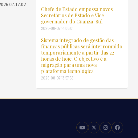
2026 07:17:02
Chefe de Estado empossa novos
Secretários de Estado e Vice-
governador do Cuanza-Sul
2026-08-07 14:06:01
Sistema integrado de gestão das
finanças públicas será interrompido
temporariamente a partir das 22
horas de hoje. O objectivo é a
migração para uma nova
plataforma tecnológica
2026-08-07 13:57:58