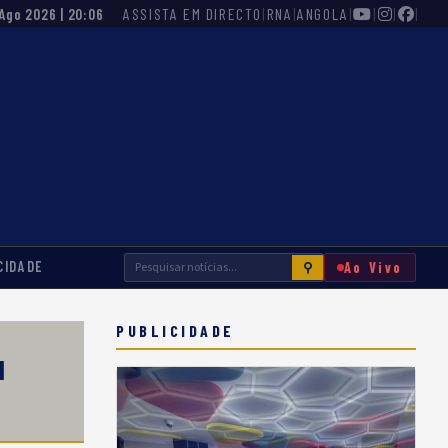
ASSISTA EM DIRECTO
|
RNA
|
ANGOLA
|
|
|
|
 Ago 2026 | 20:06
CIDADE
Ao Vivo
⚲
PUBLICIDADE
M