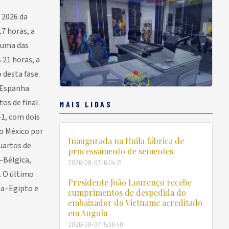
A 2026 da
7 horas, a
 uma das
s 21 horas, a
desta fase.
a Espanha
os de final.
MAIS LIDAS
-1, com dois
 o México por
Inaugurada na Huila fábrica de
quartos de
processamento de sementes
–Bélgica,
2026-08-07 16:04:21
. O último
Presidente João Lourenço recebe
na–Egipto e
cumprimentos de despedida do
embaixador do Vietname acreditado
em Angola
2026-08-07 15:38:40