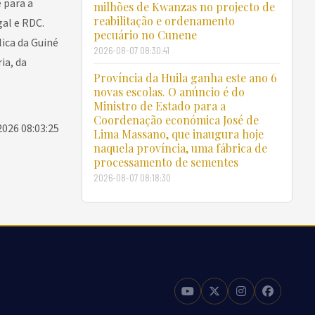
 para a
milhões de Kwanzas no projecto de
reabilitação e ordenamento
al e RDC.
pecuário no Cunene
ica da Guiné
2026-08-07 08:30:41
ia, da
Província da Huila ganha este ano 6
novas escolas. O anúncio é do
Ministro de Estado para a
Coordenação económica José de
2026 08:03:25
Lima Massano, que inaugura hoje
naquela província, uma fábrica de
processamento de sementes
2026-08-07 08:18:30