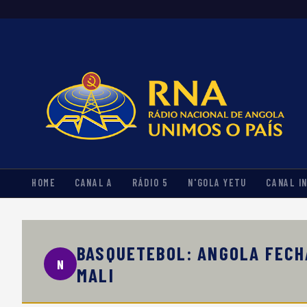
HOME
CANAL A
RÁDIO 5
N'GOLA YETU
CANAL I
BASQUETEBOL: ANGOLA FECH
N
MALI