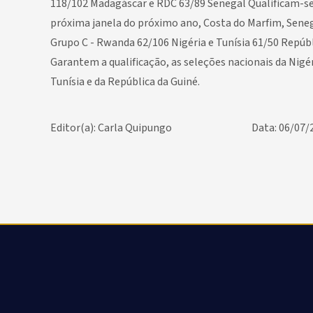
118/102 Madagáscar e RDC 63/89 Senegal Qualificam-se
próxima janela do próximo ano, Costa do Marfim, Seneg
Grupo C - Rwanda 62/106 Nigéria e Tunísia 61/50 Repúbl
Garantem a qualificação, as seleções nacionais da Nigér
Tunísia e da República da Guiné.
Editor(a): Carla Quipungo
Data: 06/07/