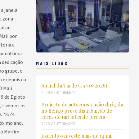
 a janela
la zona
atar.
Mali por
itória a
 penúltima
a dedicação
MAIS LIDAS
mo grupo, o
 e depois da
Jornal da Tarde (09/08/2026)
O Mali
2026-08-07 08:55:43
 9 do Egipto
Projecto de autoconstrução dirigida
, tivemos os
no Bengo prevê distribuição de
s 78/74
cerca de mil lotes de terreno
róximo ano,
2026-08-07 08:42:33
do Marfim
Executivo investe mais de 14 mil