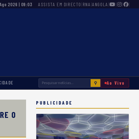
ASSISTA EM DIRECTO
|
RNA
|
ANGOLA
|
|
|
|
 Ago 2026 | 09:03
CIDADE
Ao Vivo
⚲
PUBLICIDADE
RE O