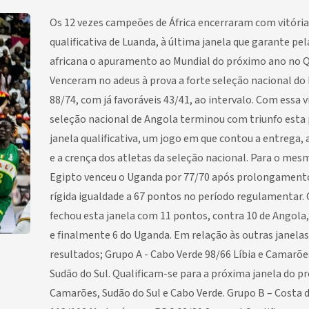
Os 12 vezes campeões de África encerraram com vitória
qualificativa de Luanda, à última janela que garante pe
africana o apuramento ao Mundial do próximo ano no Q
Venceram no adeus à prova a forte seleção nacional do 
88/74, com já favoráveis 43/41, ao intervalo. Com essa v
seleção nacional de Angola terminou com triunfo esta
janela qualificativa, um jogo em que contou a entrega, 
e a crença dos atletas da seleção nacional. Para o mes
Egipto venceu o Uganda por 77/70 após prolongamento
rígida igualdade a 67 pontos no período regulamentar. 
fechou esta janela com 11 pontos, contra 10 de Angola,
e finalmente 6 do Uganda. Em relação às outras janelas
resultados; Grupo A - Cabo Verde 98/66 Líbia e Camarõe
Sudão do Sul. Qualificam-se para a próxima janela do p
Camarões, Sudão do Sul e Cabo Verde. Grupo B – Costa 