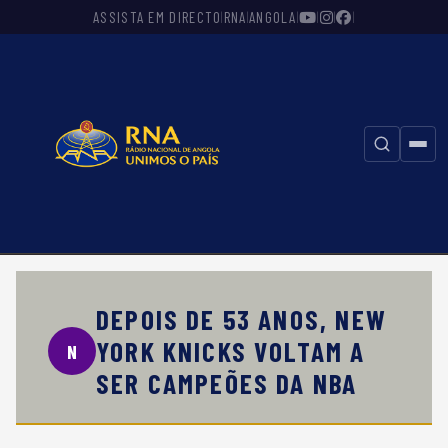
ASSISTA EM DIRECTO
RNA
ANGOLA
|
|
|
|
|
|
⚲
DEPOIS DE 53 ANOS, NEW
YORK KNICKS VOLTAM A
N
SER CAMPEÕES DA NBA