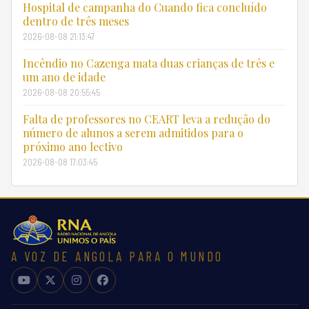
Hospital de campanha do Cuando fica concluído
dentro de três meses
2026-08-08 21:13:47
Incêndio no Cazenga mata duas crianças de três e
um ano de idade
2026-08-08 20:55:45
Falta de professores no CEART leva a redução do
número de alunos a serem admitidos para o
próximo ano lectivo
2026-08-08 17:03:45
A VOZ DE ANGOLA PARA O MUNDO