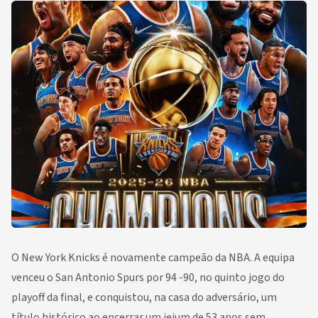
O New York Knicks é novamente campeão da NBA. A equipa
venceu o San Antonio Spurs por 94 -90, no quinto jogo do
playoff da final, e conquistou, na casa do adversário, um
título histórico ao encerrar um jejum de 53 anos sem