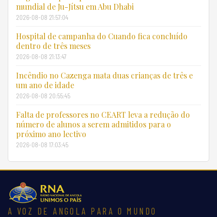
mundial de Ju-Jítsu em Abu Dhabi
2026-08-08 21:57:04
Hospital de campanha do Cuando fica concluído
dentro de três meses
2026-08-08 21:13:47
Incêndio no Cazenga mata duas crianças de três e
um ano de idade
2026-08-08 20:55:45
Falta de professores no CEART leva a redução do
número de alunos a serem admitidos para o
próximo ano lectivo
2026-08-08 17:03:45
A VOZ DE ANGOLA PARA O MUNDO