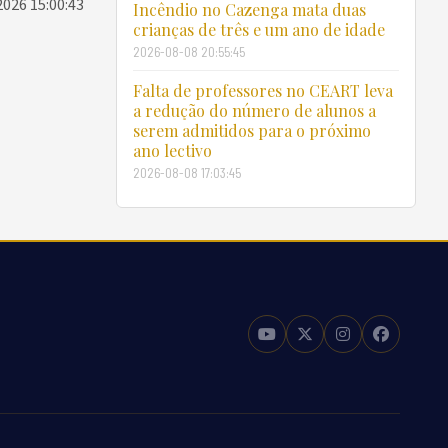
2026 15:00:43
Incêndio no Cazenga mata duas
crianças de três e um ano de idade
2026-08-08 20:55:45
Falta de professores no CEART leva
a redução do número de alunos a
serem admitidos para o próximo
ano lectivo
2026-08-08 17:03:45