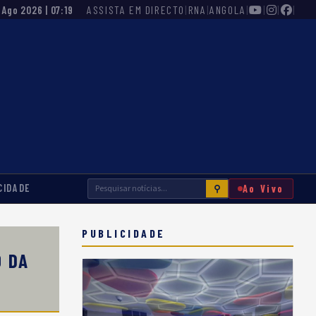
ASSISTA EM DIRECTO
|
RNA
|
ANGOLA
|
|
|
|
 Ago 2026 | 07:19
CIDADE
Ao Vivo
⚲
PUBLICIDADE
O DA