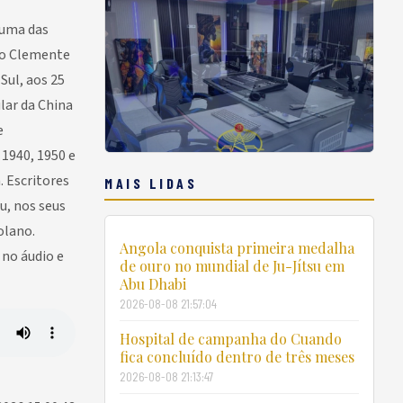
 uma das
sco Clemente
Sul, aos 25
lar da China
e
1940, 1950 e
. Escritores
MAIS LIDAS
u, nos seus
olano.
Angola conquista primeira medalha
 no áudio e
de ouro no mundial de Ju-Jítsu em
Abu Dhabi
2026-08-08 21:57:04
Hospital de campanha do Cuando
fica concluído dentro de três meses
2026-08-08 21:13:47