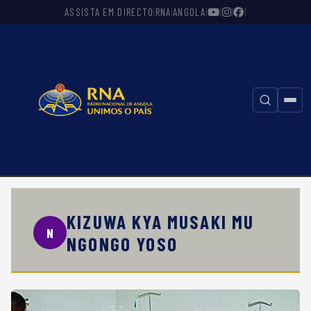
ASSISTA EM DIRECTO
RNA
ANGOLA
|
|
|
|
|
|
⚲
KIZUWA KYA MUSAKI MU
N
NGONGO YOSO