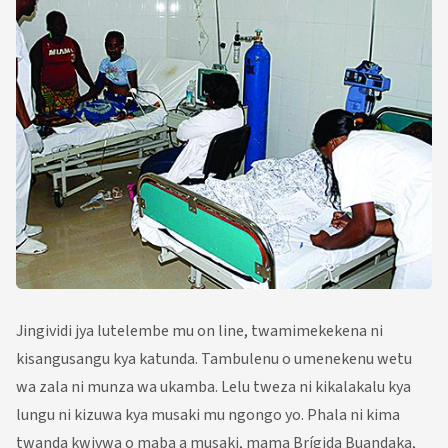
Jingividi jya lutelembe mu on line, twamimekekena ni
kisangusangu kya katunda. Tambulenu o umenekenu wetu
wa zala ni munza wa ukamba. Lelu tweza ni kikalakalu kya
lungu ni kizuwa kya musaki mu ngongo yo. Phala ni kima
twanda kwivwa o maba a musaki, mama Brígida Buandaka,